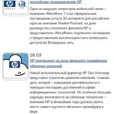
российские подразделения HP
Один из ведущих операторов мобильной связи –
компания «МегаФон» ? стал официальным
поставщиком услуги 3G-интернета для российских
офисов компании Hewlett-Packard: на днях
руководство столичного филиала HP и
представители «МегаФона» подписали соглашение
о предоставлении высокоскоростного мобильного
доступа во Всемирную сеть.
16.03
HP претендует на роль ведущего провайдера
облачных решений
Новый исполнительный директор HP Лео Апотекер
представил стратегию развития компании, главная
цель которой – повышение рентабельности с
помощью последних достижений в сфере
информационных технологий. Но особенно большие
надежды возлагаются на облачные технологии –
компания HP в ближайшие годы должна занять
место самого крупного облачного провайдера в
мире.