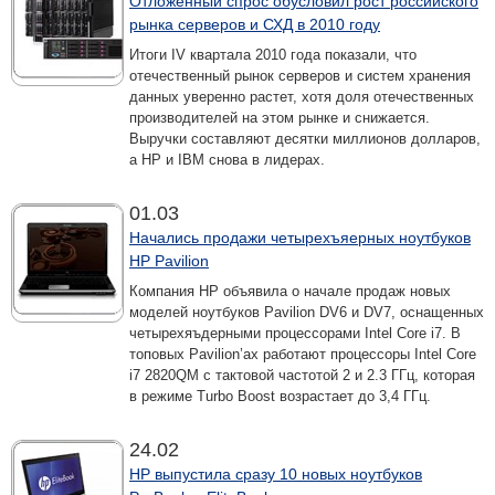
Отложенный спрос обусловил рост российского
рынка серверов и СХД в 2010 году
Итоги IV квартала 2010 года показали, что
отечественный рынок серверов и систем хранения
данных уверенно растет, хотя доля отечественных
производителей на этом рынке и снижается.
Выручки составляют десятки миллионов долларов,
а HP и IBM снова в лидерах.
01.03
Начались продажи четырехъяерных ноутбуков
HP Pavilion
Компания HP объявила о начале продаж новых
моделей ноутбуков Pavilion DV6 и DV7, оснащенных
четырехяъдерными процессорами Intel Core i7. В
топовых Pavilion’ах работают процессоры Intel Core
i7 2820QM с тактовой частотой 2 и 2.3 ГГц, которая
в режиме Turbo Boost возрастает до 3,4 ГГц.
24.02
HP выпустила сразу 10 новых ноутбуков