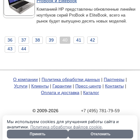
ProBook и EliteBook
Компанией HP представлены обновленные линейки
ноутбуков серий ProBook и EliteBook, всего на
рынок будет выпущено десять новых моделей.
36
37
38
39
40
41
42
43
44
О компании
|
Политика обработки данных
|
Партнеры
|
Услуги
|
Клиенты
|
Гарантии
|
Пресс-центр
|
Контакты
|
Оплата и доставка
|
Каталог
© 2009-2026
+7 (495) 781-79-59
Карта сайта
zakaz@hp-pro.net
Мы используем cookies для улучшения работы сайта и
аналитики.
Политика обработки файлов cookie
.
Принять
Отклонить