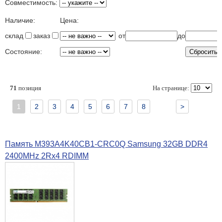
Совместимость:
Наличие:
Цена:
склад
заказ
от
до
Состояние:
71
позиция
На странице:
1
2
3
4
5
6
7
8
>
Память M393A4K40CB1-CRC0Q Samsung 32GB DDR4
2400MHz 2Rx4 RDIMM