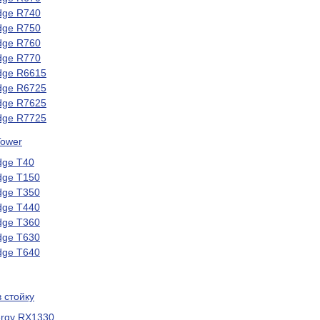
dge R740
dge R750
dge R760
dge R770
dge R6615
dge R6725
dge R7625
dge R7725
Tower
dge T40
dge T150
dge T350
dge T440
dge T360
dge T630
dge T640
в стойку
ergy RX1330