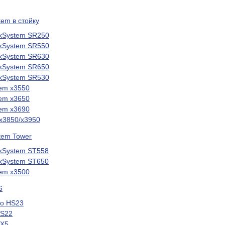
em в стойку
kSystem SR250
kSystem SR550
kSystem SR630
kSystem SR650
kSystem SR530
em x3550
em x3650
em x3690
x3850/x3950
tem Tower
kSystem ST558
kSystem ST650
em x3500
6
vo HS23
HS22
HX5