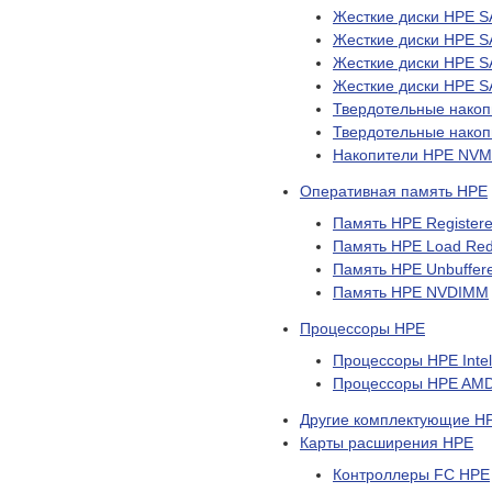
Жесткие диски HPE S
Жесткие диски HPE S
Жесткие диски HPE S
Жесткие диски HPE S
Твердотельные нако
Твердотельные нако
Накопители HPE NVM
Оперативная память HPE
Память HPE Register
Память HPE Load Red
Память HPE Unbuffe
Память HPE NVDIMM
Процессоры HPE
Процессоры HPE Inte
Процессоры HPE AM
Другие комплектующие H
Карты расширения HPE
Контроллеры FC HPE