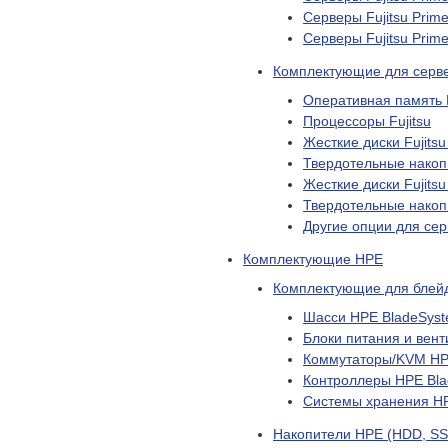
Серверы Fujitsu Prim
Серверы Fujitsu Prim
Комплектующие для сервер
Оперативная память F
Процессоры Fujitsu
Жесткие диски Fujits
Твердотельные накопи
Жесткие диски Fujits
Твердотельные накоп
Другие опции для сер
Комплектующие HPE
Комплектующие для блей
Шасси HPE BladeSys
Блоки питания и вен
Коммутаторы/KVM HP
Контроллеры HPE Bl
Системы хранения H
Накопители HPE (HDD, SS