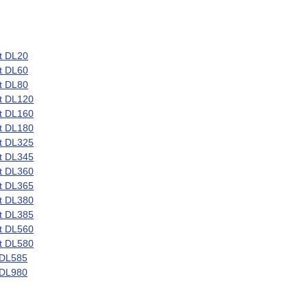
t DL20
t DL60
t DL80
t DL120
t DL160
t DL180
t DL325
t DL345
t DL360
t DL365
t DL380
t DL385
t DL560
t DL580
 DL585
 DL980