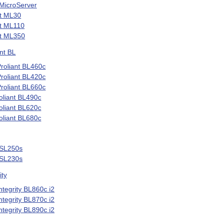
MicroServer
t ML30
t ML110
t ML350
nt BL
oliant BL460c
oliant BL420c
oliant BL660c
liant BL490c
liant BL620c
liant BL680c
 SL250s
 SL230s
ty
tegrity BL860c i2
tegrity BL870c i2
tegrity BL890c i2