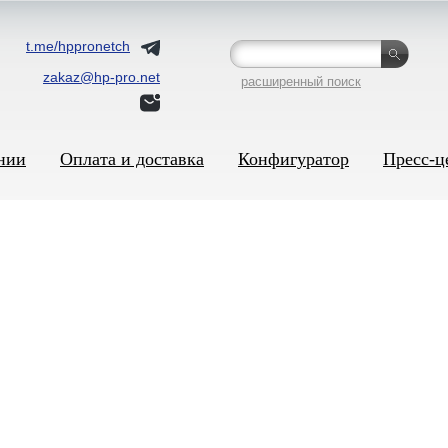
t.me/hppronetch
zakaz@hp-pro.net
расширенный поиск
нии
Оплата и доставка
Конфигуратор
Пресс-ц