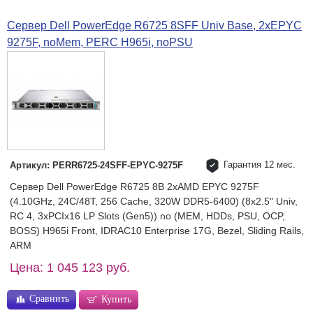
Сервер Dell PowerEdge R6725 8SFF Univ Base, 2xEPYC
9275F, noMem, PERC H965i, noPSU
Гарантия 12 мес.
Артикул: PERR6725-24SFF-EPYC-9275F
Сервер Dell PowerEdge R6725 8B 2xAMD EPYC 9275F
(4.10GHz, 24C/48T, 256 Cache, 320W DDR5-6400) (8x2.5" Univ,
RC 4, 3xPCIx16 LP Slots (Gen5)) no (MEM, HDDs, PSU, OCP,
BOSS) H965i Front, IDRAC10 Enterprise 17G, Bezel, Sliding Rails,
ARM
Цена: 1 045 123 руб.
Сравнить
Купить