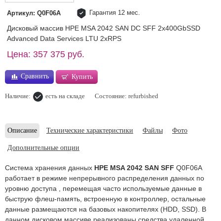
Гарантия 12 мес.
Артикул: Q0F06A
Дисковый массив HPE MSA 2042 SAN DC SFF 2x400GbSSD
Advanced Data Services LTU 2xRPS
Цена: 357 375 руб.
Сравнить
Купить
Наличие:
есть на складе
Состояние: refurbished
Описание
Технические характеристики
Файлы
Фото
Дополнительные опции
Система хранения данных
HPE MSA 2042 SAN SFF
Q0F06A
работает в режиме непрерывного распределения данных по
уровню доступа , перемещая часто используемые данные в
быструю флеш-память, встроенную в контроллер, остальные
данные размещаются на базовых накопителях (HDD, SSD). В
данном дисковом массиве реализованы средства удаленной