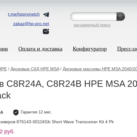
t.me/hppronetch
zakaz@hp-pro.net
расширенный поиск
нии
Оплата и доставка
Конфигуратор
Пресс-ц
HPE
/
Дисковые СХД HPE MSA
/
Дисковые массивы HPE MSA 2040/2
в C8R24A, C8R24B HPE MSA 20
ack
Гарантия 12 мес.
4A
иверов 876143-00116Gb Short Wave Transceiver Kit 4 Pk
2 руб.