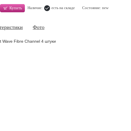
Наличие:
есть на складе
Состояние: new
Купить
теристики
Фото
 Wave Fibre Channel 4 штуки