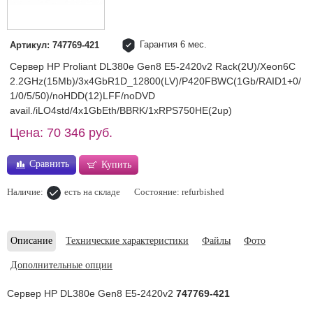
Гарантия 6 мес.
Артикул: 747769-421
Сервер HP Proliant DL380e Gen8 E5-2420v2 Rack(2U)/Xeon6C
2.2GHz(15Mb)/3x4GbR1D_12800(LV)/P420FBWC(1Gb/RAID1+0/
1/0/5/50)/noHDD(12)LFF/noDVD
avail./iLO4std/4x1GbEth/BBRK/1xRPS750HE(2up)
Цена: 70 346 руб.
Сравнить
Купить
Наличие:
есть на складе
Состояние: refurbished
Описание
Технические характеристики
Файлы
Фото
Дополнительные опции
Сервер HP DL380e Gen8 E5-2420v2
747769-421