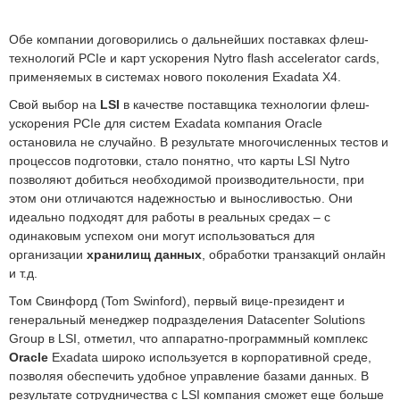
Обе компании договорились о дальнейших поставках флеш-
технологий PCIe и карт ускорения Nytro flash accelerator cards,
применяемых в системах нового поколения Exadata X4.
Свой выбор на
LSI
в качестве поставщика технологии флеш-
ускорения PCIe для систем Exadata компания Oracle
остановила не случайно. В результате многочисленных тестов и
процессов подготовки, стало понятно, что карты LSI Nytro
позволяют добиться необходимой производительности, при
этом они отличаются надежностью и выносливостью. Они
идеально подходят для работы в реальных средах – с
одинаковым успехом они могут использоваться для
организации
хранилищ данных
, обработки транзакций онлайн
и т.д.
Том Свинфорд (Tom Swinford), первый вице-президент и
генеральный менеджер подразделения Datacenter Solutions
Group в LSI, отметил, что аппаратно-программный комплекс
Oracle
Exadata широко используется в корпоративной среде,
позволяя обеспечить удобное управление базами данных. В
результате сотрудничества с LSI компания сможет еще больше