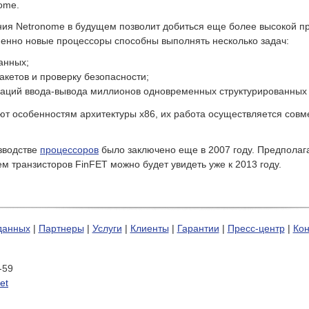
ome.
ния Netronome в будущем позволит добиться еще более высокой п
енно новые процессоры способны выполнять несколько задач:
анных;
акетов и проверку безопасности;
аций ввода-вывода миллионов одновременных структурированных п
т особенностям архитектуры x86, их работа осуществляется сов
зводстве
процессоров
было заключено еще в 2007 году. Предполаг
м транзисторов FinFET можно будет увидеть уже к 2013 году.
данных
|
Партнеры
|
Услуги
|
Клиенты
|
Гарантии
|
Пресс-центр
|
Кон
-59
et