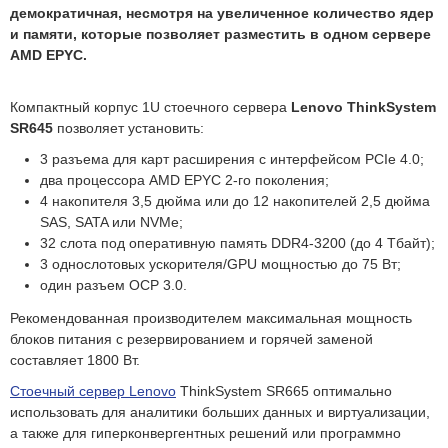
демократичная, несмотря на увеличенное количество ядер
и памяти, которые позволяет разместить в одном сервере
AMD EPYC.
Компактный корпус 1U стоечного сервера
Lenovo ThinkSystem
SR645
позволяет установить:
3 разъема для карт расширения с интерфейсом PCIe 4.0;
два процессора AMD EPYC 2-го поколения;
4 накопителя 3,5 дюйма или до 12 накопителей 2,5 дюйма
SAS, SATA или NVMe;
32 слота под оперативную память DDR4-3200 (до 4 Тбайт);
3 однослотовых ускорителя/GPU мощностью до 75 Вт;
один разъем OCP 3.0.
Рекомендованная производителем максимальная мощность
блоков питания с резервированием и горячей заменой
составляет 1800 Вт.
Стоечный сервер Lenovo
ThinkSystem SR665 оптимально
использовать для аналитики больших данных и виртуализации,
а также для гиперконвергентных решений или программно