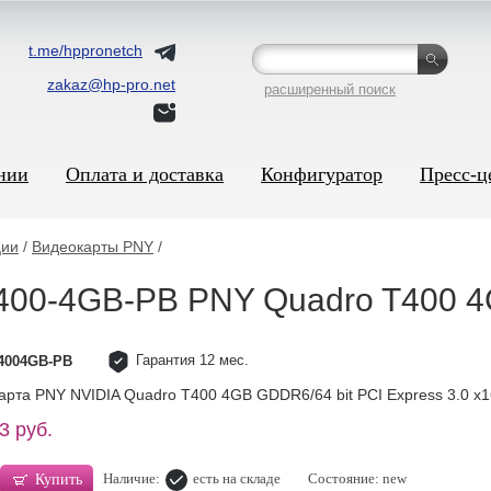
t.me/hppronetch
zakaz@hp-pro.net
расширенный поиск
нии
Оплата и доставка
Конфигуратор
Пресс-ц
ции
/
Видеокарты PNY
/
400-4GB-PB PNY Quadro T400 
Гарантия 12 мес.
4004GB-PB
арта PNY NVIDIA Quadro T400 4GB GDDR6/64 bit PCI Express 3.0 x1
3 руб.
Наличие:
есть на складе
Состояние: new
Купить