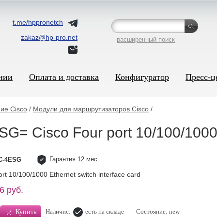
t.me/hppronetch
zakaz@hp-pro.net
расширенный поиск
нии
Оплата и доставка
Конфигуратор
Пресс-ц
ие Cisco
/
Модули для маршрутизаторов Cisco
/
= Cisco Four port 10/100/1000
Гарантия 12 мес.
C-4ESG
t 10/100/1000 Ethernet switch interface card
6 руб.
Наличие:
есть на складе
Состояние: new
Купить