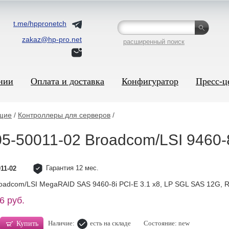
t.me/hppronetch
zakaz@hp-pro.net
расширенный поиск
нии
Оплата и доставка
Конфигуратор
Пресс-ц
щие
/
Контроллеры для серверов
/
5-50011-02 Broadcom/LSI 9460-
Гарантия 12 мес.
11-02
adcom/LSI MegaRAID SAS 9460-8i PCI-E 3.1 x8, LP SGL SAS 12G, RAI
6 руб.
Наличие:
есть на складе
Состояние: new
Купить