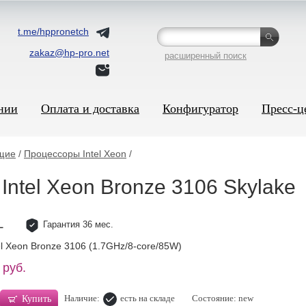
t.me/hppronetch
zakaz@hp-pro.net
расширенный поиск
нии
Оплата и доставка
Конфигуратор
Пресс-ц
щие
/
Процессоры Intel Xeon
/
ntel Xeon Bronze 3106 Skylake
Гарантия 36 мес.
L
l Xeon Bronze 3106 (1.7GHz/8-core/85W)
 руб.
Наличие:
есть на складе
Состояние: new
Купить