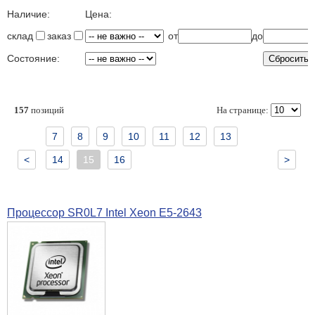
Наличие:
Цена:
склад
заказ
от
до
Состояние:
157
позиций
На странице:
7
8
9
10
11
12
13
<
14
15
16
>
Процессор SR0L7 Intel Xeon E5-2643