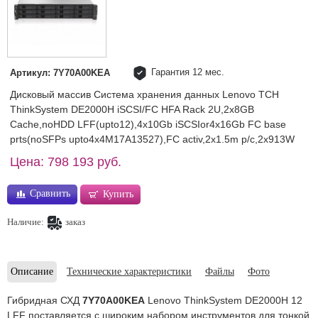
Гарантия 12 мес.
Артикул: 7Y70A00KEA
Дисковый массив Система хранения данных Lenovo TCH
ThinkSystem DE2000H iSCSI/FC HFA Rack 2U,2x8GB
Cache,noHDD LFF(upto12),4x10Gb iSCSIor4x16Gb FC base
prts(noSFPs upto4x4M17A13527),FC activ,2x1.5m p/c,2x913W
Цена: 798 193 руб.
Сравнить
Купить
Наличие:
заказ
Описание
Технические характеристики
Файлы
Фото
Гибридная СХД
7Y70A00KEA
Lenovo
ThinkSystem DE2000H 12
LFF
поставляется с широким набором инструментов для тонкой