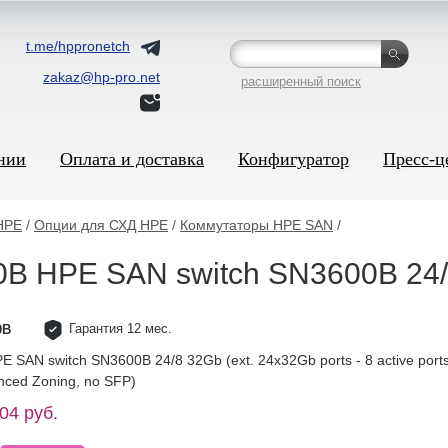
t.me/hppronetch
zakaz@hp-pro.net
расширенный поиск
нии
Оплата и доставка
Конфигуратор
Пресс-ц
HPE
/
Опции для СХД HPE
/
Коммутаторы HPE SAN
/
B HPE SAN switch SN3600B 24
Гарантия 12 мес.
0B
 SAN switch SN3600B 24/8 32Gb (ext. 24x32Gb ports - 8 active por
nced Zoning, no SFP)
04 руб.