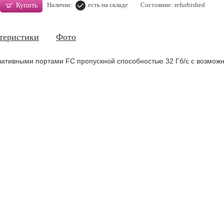
Наличие:
есть на складе
Состояние: refurbished
Купить
теристики
Фото
активными портами FC пропускной способностью 32 Гб/с с возмож