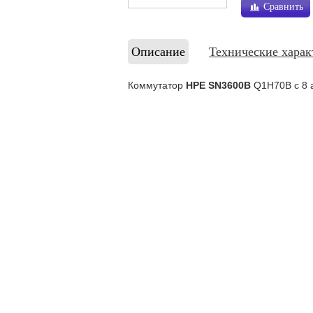
Сравнить
Описание
Технические харак
Коммутатор
HPE SN3600B
Q1H70B с 8 