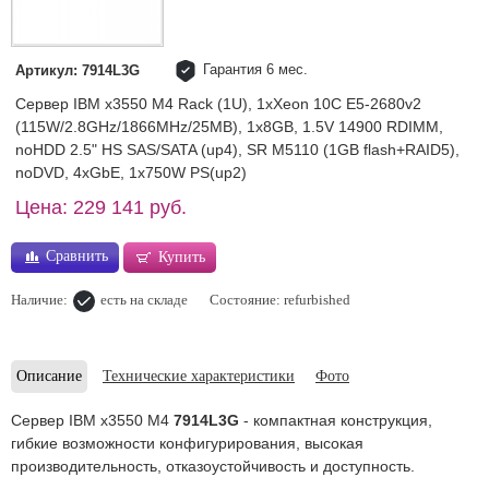
Гарантия 6 мес.
Артикул: 7914L3G
Сервер IBM x3550 M4 Rack (1U), 1xXeon 10C E5-2680v2
(115W/2.8GHz/1866MHz/25MB), 1x8GB, 1.5V 14900 RDIMM,
noHDD 2.5" HS SAS/SATA (up4), SR M5110 (1GB flash+RAID5),
noDVD, 4xGbE, 1x750W PS(up2)
Цена: 229 141 руб.
Сравнить
Купить
Наличие:
есть на складе
Состояние: refurbished
Описание
Технические характеристики
Фото
Сервер IBM x3550 M4
7914L3G
- компактная конструкция,
гибкие возможности конфигурирования, высокая
производительность, отказоустойчивость и доступность.