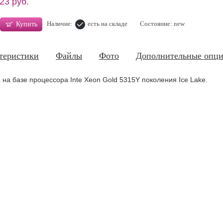
23 руб.
Наличие:
есть на складе
Состояние: new
Купить
теристики
Файлы
Фото
Дополнительные опц
1
на базе процессора Inte Xeon Gold 5315Y поколения Ice Lake.