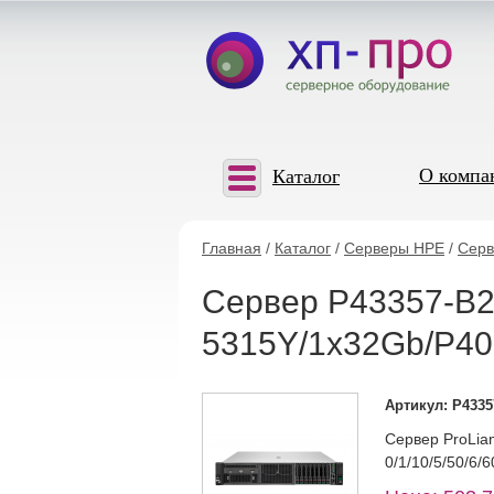
О компа
Каталог
Главная
/
Каталог
/
Серверы HPE
/
Серв
Сервер P43357-B21
5315Y/1x32Gb/P4
Артикул: P4335
Сервер ProLia
0/1/10/5/50/6