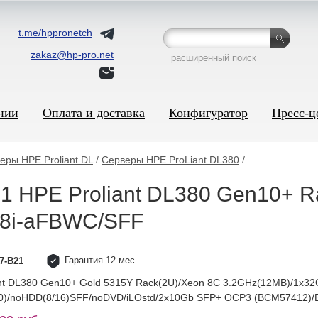
t.me/hppronetch
zakaz@hp-pro.net
расширенный поиск
нии
Оплата и доставка
Конфигуратор
Пресс-ц
еры HPE Proliant DL
/
Серверы HPE ProLiant DL380
/
 HPE Proliant DL380 Gen10+ R
08i-aFBWC/SFF
Гарантия 12 мес.
7-B21
nt DL380 Gen10+ Gold 5315Y Rack(2U)/Xeon 8C 3.2GHz(12MB)/1x
/60)/noHDD(8/16)SFF/noDVD/iLOstd/2x10Gb SFP+ OCP3 (BCM57412