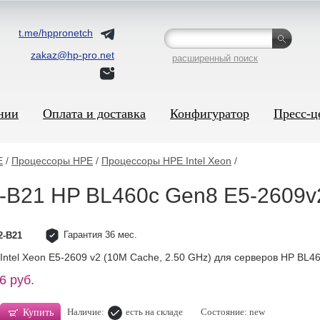
t.me/hppronetch
zakaz@hp-pro.net
расширенный поиск
нии
Оплата и доставка
Конфигуратор
Пресс-ц
E
/
Процессоры HPE
/
Процессоры HPE Intel Xeon
/
-B21 HP BL460c Gen8 E5-2609v2
Гарантия 36 мес.
2-B21
Intel Xeon E5-2609 v2 (10M Cache, 2.50 GHz) для серверов HP BL4
6 руб.
Наличие:
есть на складе
Состояние: new
Купить