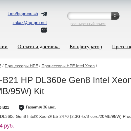
t.me/hppronetch
zakaz@hp-pro.net
расширенный поиск
нии
Оплата и доставка
Конфигуратор
Пресс-ц
E
/
Процессоры HPE
/
Процессоры HPE Intel Xeon
/
B21 HP DL360e Gen8 Intel Xeo
MB/95W) Kit
Гарантия 36 мес.
0-B21
DL360e Gen8 Intel® Xeon® E5-2470 (2.3GHz/8-core/20MB/95W) Proce
4 руб.