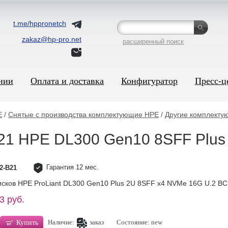
t.me/hppronetch
zakaz@hp-pro.net
расширенный поиск
нии
Оплата и доставка
Конфигуратор
Пресс-ц
E
/
Снятые с производства комплектующие HPE
/
Другие комплекту
21 HPE DL300 Gen10 8SFF Plus
Гарантия 12 мес.
2-B21
исков HPE ProLiant DL300 Gen10 Plus 2U 8SFF x4 NVMe 16G U.2 BC
3 руб.
Наличие:
заказ
Состояние: new
Купить