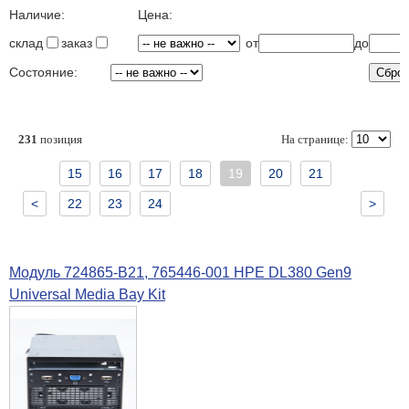
Наличие:
Цена:
склад
заказ
от
до
Состояние:
231
позиция
На странице:
15
16
17
18
19
20
21
<
22
23
24
>
Модуль 724865-B21, 765446-001 HPE DL380 Gen9
Universal Media Bay Kit