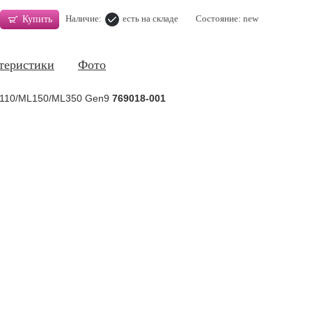
Наличие:
есть на складе
Состояние: new
Купить
теристики
Фото
ML110/ML150/ML350 Gen9
769018-001