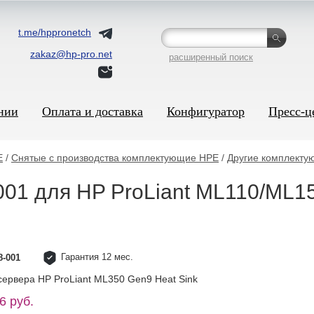
t.me/hppronetch
zakaz@hp-pro.net
расширенный поиск
нии
Оплата и доставка
Конфигуратор
Пресс-ц
E
/
Снятые с производства комплектующие HPE
/
Другие комплекту
001 для HP ProLiant ML110/ML
Гарантия 12 мес.
8-001
сервера HP ProLiant ML350 Gen9 Heat Sink
6 руб.