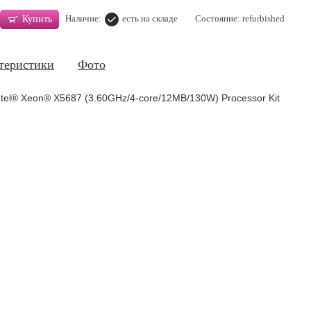
Наличие:
есть на складе
Состояние: refurbished
Купить
теристики
Фото
tel® Xeon® X5687 (3.60GHz/4-core/12MB/130W) Processor Kit