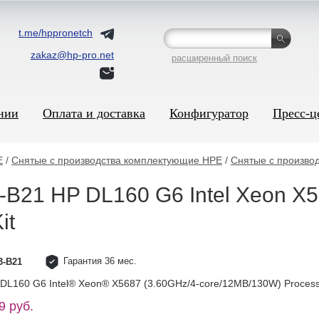
t.me/hppronetch
zakaz@hp-pro.net
расширенный поиск
нии
Оплата и доставка
Конфигуратор
Пресс-ц
E
/
Снятые с производства комплектующие HPE
/
Снятые с произво
B21 HP DL160 G6 Intel Xeon X5
it
Гарантия 36 мес.
3-B21
DL160 G6 Intel® Xeon® X5687 (3.60GHz/4-core/12MB/130W) Processo
9 руб.