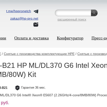
t.me/hppronetch
zakaz@hp-pro.net
расширенный поиск
нии
Оплата и доставка
Конфигуратор
Пресс-ц
E
/
Снятые с производства комплектующие HPE
/
Снятые с произво
-B21 HP ML/DL370 G6 Intel Xeo
MB/80W) Kit
Гарантия 36 мес.
8-B21
ML/DL370 G6 Intel® Xeon® E5607 (2.26GHz/4-core/8MB/80W) Process
 руб.