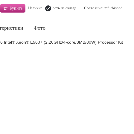
Наличие:
есть на складе
Состояние: refurbished
Купить
теристики
Фото
 Intel® Xeon® E5607 (2.26GHz/4-core/8MB/80W) Processor Kit