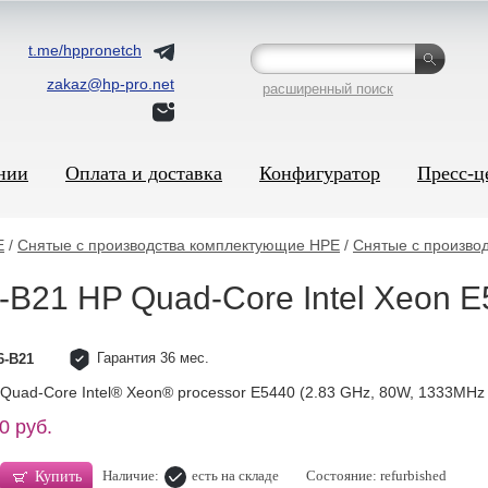
t.me/hppronetch
zakaz@hp-pro.net
расширенный поиск
нии
Оплата и доставка
Конфигуратор
Пресс-ц
E
/
Снятые с производства комплектующие HPE
/
Снятые с произво
B21 HP Quad-Core Intel Xeon E5
Гарантия 36 мес.
6-B21
Quad-Core Intel® Xeon® processor E5440 (2.83 GHz, 80W, 1333MHz F
0 руб.
Наличие:
есть на складе
Состояние: refurbished
Купить