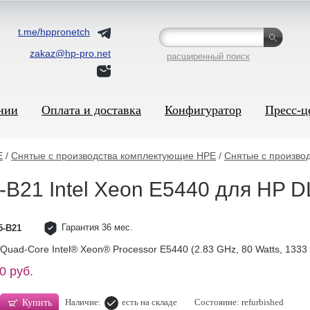
t.me/hppronetch
zakaz@hp-pro.net
расширенный поиск
нии
Оплата и доставка
Конфигуратор
Пресс-ц
E
/
Снятые с производства комплектующие HPE
/
Снятые с произво
-B21 Intel Xeon E5440 для HP 
Гарантия 36 мес.
5-B21
uad-Core Intel® Xeon® Processor E5440 (2.83 GHz, 80 Watts, 1333
0 руб.
Наличие:
есть на складе
Состояние: refurbished
Купить