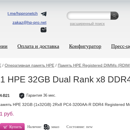
t.me/hppronetch
zakaz@hp-pro.net
расширенный поиск
нии
Оплата и доставка
Конфигуратор
Пресс-ц
E
/
Оперативная память HPE
/
Память HPE Registered DIMMs (RDI
1 HPE 32GB Dual Rank x8 DDR4
Гарантия 36 мес.
4-B21
амять HPE 32GB (1x32GB) 2Rx8 PC4-3200AA-R DDR4 Registered Mem
1 руб.
Наличие:
заказ
Состояние: new
Купить