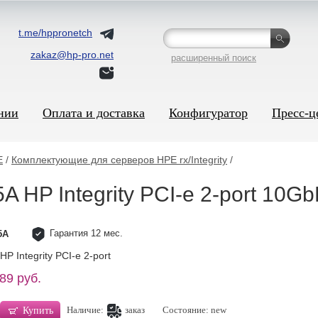
t.me/hppronetch
zakaz@hp-pro.net
расширенный поиск
нии
Оплата и доставка
Конфигуратор
Пресс-ц
E
/
Комплектующие для серверов HPE rx/Integrity
/
 HP Integrity PCI-e 2-port 10Gb
Гарантия 12 мес.
5A
P Integrity PCI-e 2-port
89 руб.
Наличие:
заказ
Состояние: new
Купить