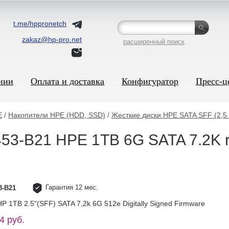
t.me/hppronetch
zakaz@hp-pro.net
расширенный поиск
нии
Оплата и доставка
Конфигуратор
Пресс-ц
E
/
Накопители HPE (HDD, SSD)
/
Жесткие диски HPE SATA SFF (2,5
53-B21 HPE 1TB 6G SATA 7.2K r
Гарантия 12 мес.
3-B21
P 1TB 2.5"(SFF) SATA 7,2k 6G 512e Digitally Signed Firmware
4 руб.