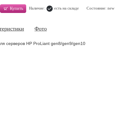
Наличие:
есть на складе
Состояние: new
Купить
теристики
Фото
ля серверов HP ProLiant gen8/gen9/gen10