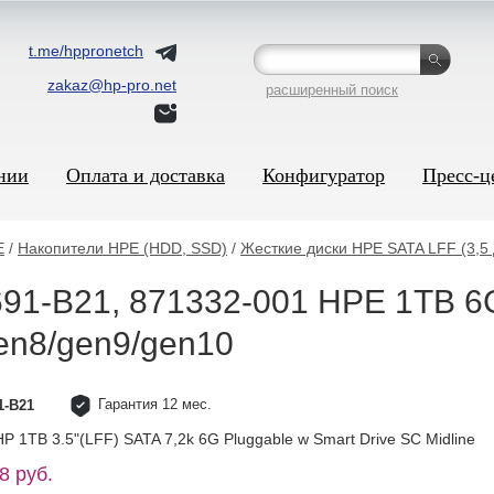
t.me/hppronetch
zakaz@hp-pro.net
расширенный поиск
нии
Оплата и доставка
Конфигуратор
Пресс-ц
E
/
Накопители HPE (HDD, SSD)
/
Жесткие диски HPE SATA LFF (3,5
691-B21, 871332-001 HPE 1TB 6
 gen8/gen9/gen10
Гарантия 12 мес.
1-B21
P 1TB 3.5"(LFF) SATA 7,2k 6G Pluggable w Smart Drive SC Midline
8 руб.