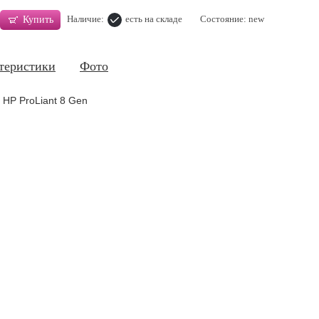
Наличие:
есть на складе
Состояние: new
Купить
теристики
Фото
 HP ProLiant 8 Gen