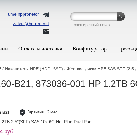
t.me/hppronetch
zakaz@hp-pro.net
расширенный поиск
нии
Оплата и доставка
Конфигуратор
Пресс-ц
E
/
Накопители HPE (HDD, SSD)
/
Жесткие диски HPE SAS SFF (2,5 
60-B21, 873036-001 HP 1.2TB 6
Гарантия 12 мес.
2-B21
.2TB 2.5"(SFF) SAS 10k 6G Hot Plug Dual Port
4 руб.