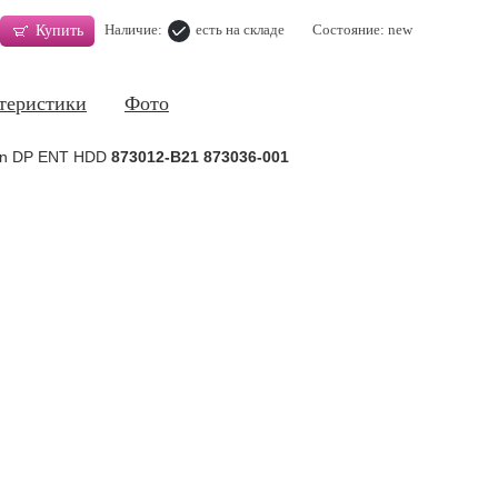
Наличие:
есть на складе
Состояние: new
Купить
теристики
Фото
5in DP ENT HDD
873012-B21 873036-001