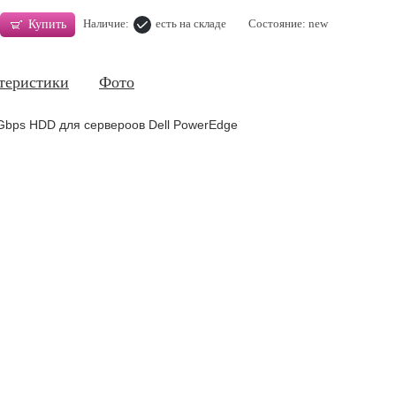
Наличие:
есть на складе
Состояние: new
Купить
теристики
Фото
2Gbps HDD для сервероов Dell PowerEdge