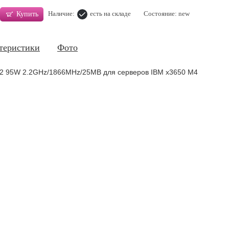
Наличие:
есть на складе
Состояние: new
Купить
теристики
Фото
0v2 95W 2.2GHz/1866MHz/25MB для серверов IBM x3650 M4