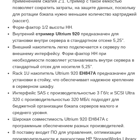
применением сжатия 2:1. Стример с такой ёмкостью
позволяет сократить затраты, на защите данных, поскольку
для ротации бэкапа нужно меньшее количество картриджей
(кассет).
Форм-фактор 1/2 высоты HH.
Внутрений
стример Ultrium 920
предназначен для
установки внутри сервера в стандартном отсеке 5,25".
Внешний накопитель легко подключается к серверу по
внешнему интерфейсу. Форм-фактор HH при
необходимости позволяет устанавливать внутри сервера в
стандартный отсек для носителя 5,25".
Rack 1U накопитель Ultrium 920
EH847A
предназначен для
установки в стойку, что обеспечивает надежное крепление
в серверном шкафу.
Интерфейс SAS с производительностью 3 Гб/с и SCSI Ultra
320 с производительностью 320 МБ/с подходят для
бюджетной организации бэкапа серверов малого и
среднего уровня.
Широкая совместимость Ultrium 920 EH847A с
программным обеспечением разных производителей.
В поставку входит ПО для управления, оптимизации
производительности и диагностики HP StorageWorks Library