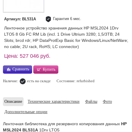
Гарантия 6 мес.
Артикул: BL531A
Ленточное устройство хранения данных HP MSL2024 1Drv
LTO5 8 Gb FC RM Lib (incl. 1 Drive Ultrium 3280; 1,5/3TB; 24
Slots; brcd rdr; HP DataProtExp Basic for Windows/Linux/NetWare;
no cable; 2U rack, RoHS; LC connector)
Цена: 527 046 руб.
Сравнить
Купить
Наличие:
есть на складе
Состояние: refurbished
Описание
Технические характеристики
Файлы
Фото
Дополнительные опции
Ленточная библиотека для резервного копирования данных
HP
MSL2024 BL531A
1Drv LTO5