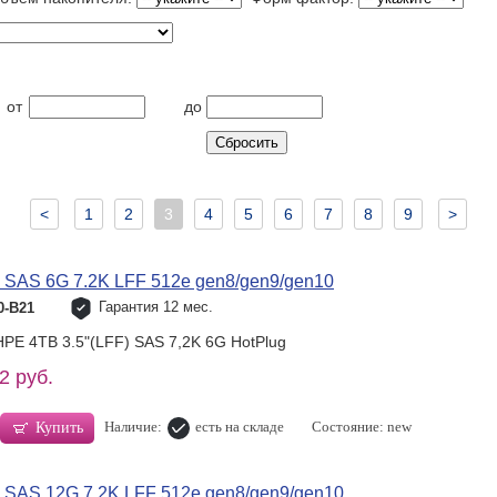
от
до
<
1
2
3
4
5
6
7
8
9
>
 SAS 6G 7.2K LFF 512e gen8/gen9/gen10
Гарантия 12 мес.
0-B21
HPE 4TB 3.5"(LFF) SAS 7,2K 6G HotPlug
2 руб.
Наличие:
есть на складе
Состояние: new
Купить
 SAS 12G 7.2K LFF 512e gen8/gen9/gen10