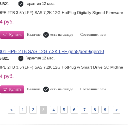
Гарантия 12 мес.
5-B21
PE 2TB 3.5"(LFF) SAS 7,2K 12G HotPlug Digitally Signed Firmware
4 руб.
Наличие:
есть на складе
Состояние: new
Купить
001 HPE 2TB SAS 12G 7.2K LFF gen8/gen9/gen10
Гарантия 12 мес.
5-B21
PE 2TB 3.5"(LFF) SAS 7,2K 12G HotPlug w Smart Drive SC Midline
4 руб.
Наличие:
есть на складе
Состояние: new
Купить
<
1
2
3
4
5
6
7
8
9
>