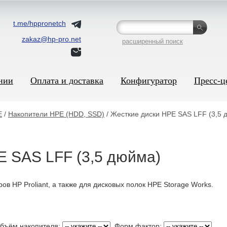
t.me/hppronetch
zakaz@hp-pro.net
расширенный поиск
нии
Оплата и доставка
Конфигуратор
Пресс-ц
E
/
Накопители HPE (HDD, SSD)
/ Жесткие диски HPE SAS LFF (3,5 
E SAS LFF (3,5 дюйма)
ров HP Proliant, а также для дисковых полок HPE Storage Works.
ъём накопителя:
Форм фактор: