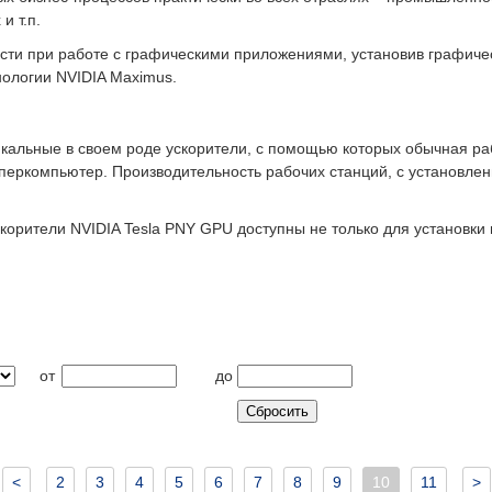
и т.п.
ти при работе с графическими приложениями, установив графичес
ологии NVIDIA Maximus.
икальные в своем роде ускорители, с помощью которых обычная р
перкомпьютер. Производительность рабочих станций, с установле
корители NVIDIA Tesla PNY GPU доступны не только для установк
от
до
<
2
3
4
5
6
7
8
9
10
11
>