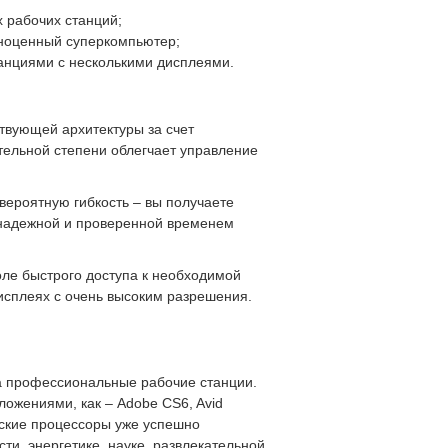
 рабочих станций;
лноценный суперкомпьютер;
танциями с несколькими дисплеями.
твующей архитектуры за счет
тельной степени облегчает управление
вероятную гибкость – вы получаете
т надежной и проверенной временем
оле быстрого доступа к необходимой
сплеях с очень высоким разрешения.
а профессиональные рабочие станции.
ожениями, как – Adobe CS6, Avid
ческие процессоры уже успешно
и, энергетике, науке, развлекательной