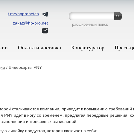
t.me/hppronetch
zakaz@hp-pro.net
расширенный поиск
нии
Оплата и доставка
Конфигуратор
Пресс-ц
ции
/ Видеокарты PNY
торой сталкиваются компании, приводит к повышению требований 
ия PNY идет в ногу со временем, предлагая передовые решения, к
 выполнении интенсивных вычислений.
ую линейку продуктов, которая включает в себя: