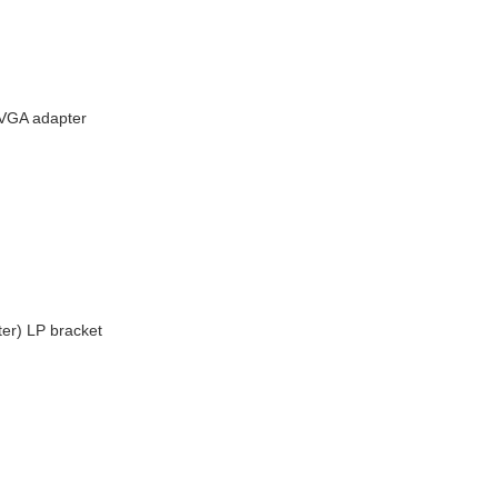
 VGA adapter
r) LP bracket