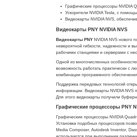
Графические процессоры NVIDIA Q
Ускорители NVIDIA Tesla, с помо
Видеокарты NVIDIA NVS, обеспечи
Видеокарты PNY NVIDIA NVS
Видеокарты PNY
NVIDIA NVS нового п
невероятной гибкости, надежности и в
рабочими станциями и серверами с не
Одной из многочисленных особенностей
возможность работать практически с лю
комбинации программного обеспечения
Поддержка передовых технологий откры
информации. Видеокарты NVIDIA NVS п
Для этого видеокарты получили буфер
Графические процессоры PNY N
Графические процессоры NVIDIA Quadr
Установка подобных процессоров позво
Media Composer, Autodesk Inventor, Da
используются при выполнении различны