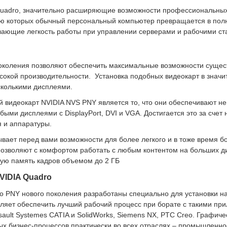
uadro, значительно расширяющие возможности профессиональных
щью которых обычный персональный компьютер превращается в по
вающие легкость работы при управлении серверами и рабочими с
околения позволяют обеспечить максимальные возможности сущес
ысокой производительности. Установка подобных видеокарт в значи
сколькими дисплеями.
 видеокарт NVIDIA NVS PNY является то, что они обеспечивают не
быми дисплеями с DisplayPort, DVI и VGA. Достигается это за сче
 и аппаратуры.
вает перед вами возможности для более легкого и в тоже время б
озволяют с комфортом работать с любым контентом на больших ди
ную память кадров объемом до 2 ГБ
VIDIA Quadro
o PNY нового поколения разработаны специально для установки н
ляет обеспечить лучший рабочий процесс при борате с такими прил
ssault Systemes CATIA и SolidWorks, Siemens NX, PTC Creo. Графи
х бизнес-процессов практически во всех отраслях – промышленност