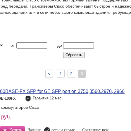
N. Трансиверы Cisco с возможностью горячей замены поддерживают
сред передачи. Трансиверы Cisco обеспечивают быстрое и надежн
азных зданиях или в сети небольшого комплекса зданий, требую
от
до
<
1
2
3
0BASE-FX SFP for GE SFP port on 3750,3560.2970, 2960
Гарантия 12 мес.
GE-100FX
 коммутаторов Cisco
 руб.
Наличие:
есть на складе
Состояние: new
Купить