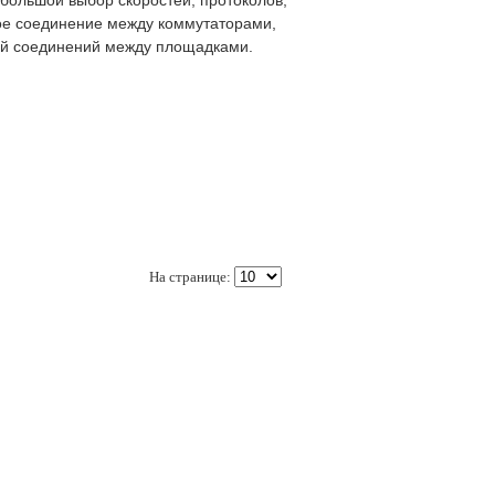
 большой выбор скоростей, протоколов,
ое соединение между коммутаторами,
щей соединений между площадками.
На странице: