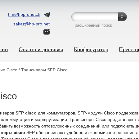
t.me/hppronetch
zakaz@hp-pro.net
расширенный поиск
нии
Оплата и доставка
Конфигуратор
Пресс-ц
ие Cisco
/ Трансиверы SFP Cisco
isco
сиверов
SFP cisco
для коммутаторов. SFP-модули Cisco поддержива
ах коммутации и маршрутизации. Трансиверы Cisco представляют 
вить возможность оптоволоконных соединений или подключить доп
иверы cisco
SFP обеспечивают удобное и экономичное решение дл