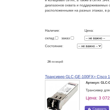
и кольцевых сетях, а также в сетях SA
диапазонов охвата и поддерживаемых 
расположенными на разных этажах, в р
Наличие:
Цена:
склад
заказ
Состояние:
26
позиций
Трансивер GLC-GE-100FX= Cisco 10
Артикул: GLC-
Трансивер для
Цена: 3 072
Сравнить