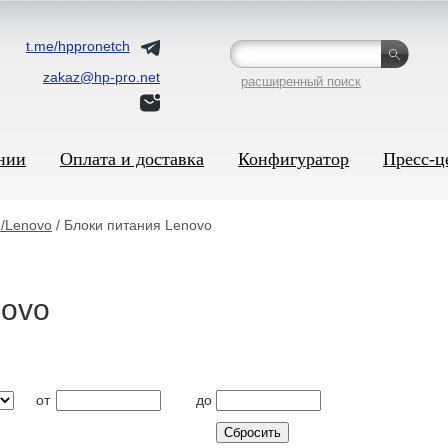
t.me/hppronetch
zakaz@hp-pro.net
расширенный поиск
нии
Оплата и доставка
Конфигуратор
Пресс-ц
/Lenovo
/ Блоки питания Lenovo
novo
от
до