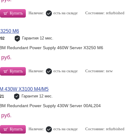
Наличие:
есть на складе
Состояние: refurbished
Купить
X3250 M6
Гарантия 12 мес.
992
IBM Redundant Power Supply 460W Server X3250 M6
 руб.
Наличие:
есть на складе
Состояние: new
Купить
BM 430W X3100 M4/M5
Гарантия 12 мес.
21
IBM Redundant Power Supply 430W Server 00AL204
 руб.
Наличие:
есть на складе
Состояние: refurbished
Купить