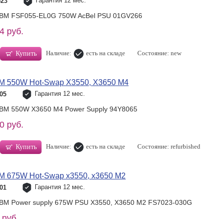
Гарантия 12 мес.
523
 IBM FSF055-EL0G 750W AcBel PSU 01GV266
4 руб.
Наличие:
есть на складе
Состояние: new
Купить
BM 550W Hot-Swap X3550, X3650 M4
Гарантия 12 мес.
05
IBM 550W X3650 M4 Power Supply 94Y8065
0 руб.
Наличие:
есть на складе
Состояние: refurbished
Купить
BM 675W Hot-Swap x3550, x3650 M2
Гарантия 12 мес.
01
IBM Power supply 675W PSU X3550, X3650 M2 FS7023-030G
 руб.