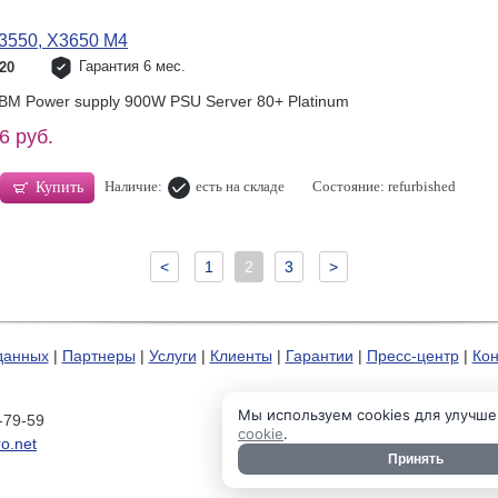
3550, X3650 M4
Гарантия 6 мес.
20
IBM Power supply 900W PSU Server 80+ Platinum
6 руб.
Наличие:
есть на складе
Состояние: refurbished
Купить
<
1
2
3
>
данных
|
Партнеры
|
Услуги
|
Клиенты
|
Гарантии
|
Пресс-центр
|
Кон
Мы используем cookies для улучше
-79-59
cookie
.
o.net
Принять